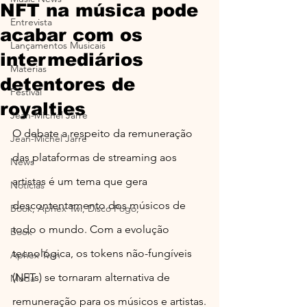
NFT na música pode
Entrevista
acabar com os
Lançamentos Musicais
intermediários
Materias
detentores de
Festival
royalties
Jean-MIchel Jarre
O debate a respeito da remuneração 
Jean-Michel Jarre
das plataformas de streaming aos 
News
artistas é um tema que gera 
Notícias
descontentamento dos músicos de 
Book, Aphex Twi, Disco Pogo,
todo o mundo. Com a evolução 
Book
tecnológica, os tokens não-fungíveis 
Aphex Twin
(NFTs) se tornaram alternativa de 
Moda
remuneração para os músicos e artistas.