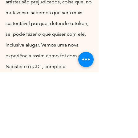
artistas são prejudicados, coisa que, no 
metaverso, sabemos que será mais 
sustentável porque, detendo o token, 
se  pode fazer o que quiser com ele, 
inclusive alugar. Vemos uma nova 
experiência assim como foi com o 
Napster e o CD”, completa.
O fundador da Artfy ressalta que os 
NFTs são ferramentas mais 
transparentes para os músicos. Isso 
porque a blockchain traz transparência 
de todas as informações, quando 
surgiu e para onde foi. “Isso vai 