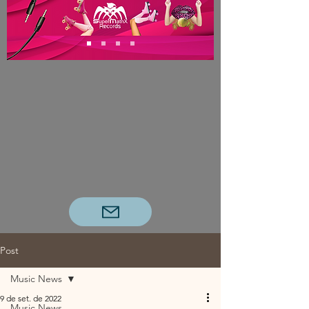
Post
Music News
9 de set. de 2022
Music News