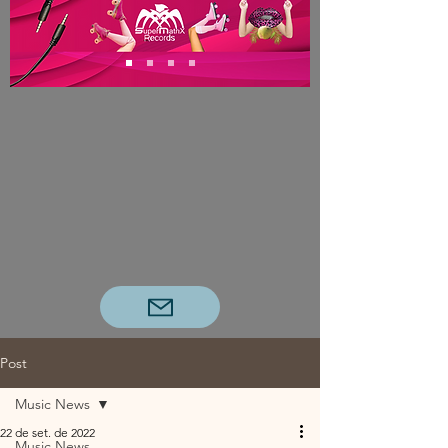
Post
Music News
22 de set. de 2022
Music News