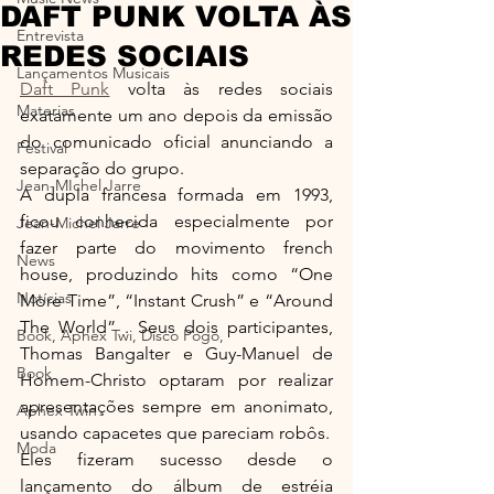
DAFT PUNK VOLTA ÀS
Entrevista
REDES SOCIAIS
Lançamentos Musicais
Daft Punk
 volta às redes sociais 
Materias
exatamente um ano depois da emissão 
do comunicado oficial anunciando a 
Festival
separação do grupo.
Jean-MIchel Jarre
A dupla francesa formada em 1993, 
ficou conhecida especialmente por 
Jean-Michel Jarre
fazer parte do movimento french 
News
house, produzindo hits como “One 
Notícias
More Time”, “Instant Crush” e “Around 
The World” . Seus dois participantes, 
Book, Aphex Twi, Disco Pogo,
Thomas Bangalter e Guy-Manuel de 
Book
Homem-Christo optaram por realizar 
apresentações sempre em anonimato, 
Aphex Twin
usando capacetes que pareciam robôs.
Moda
Eles fizeram sucesso desde o 
lançamento do álbum de estréia 