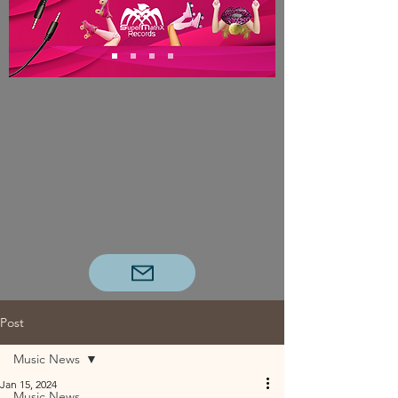
Post
Music News
Jan 15, 2024
Music News