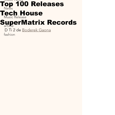
Top 100 Releases
News
Tech House
Music Release
SuperMatrix Records
article
D Ti 2 de 
Boderek Gaona
fashion