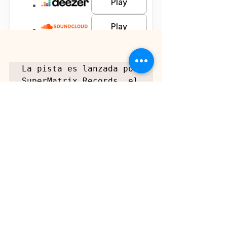
La pista es lanzada por 
SuperMatrix Records, el 
sello Premium de 
SuperMatrix Group, una 
unión de sellos 
discográficos 
internacionales. con la 
direcion de 
Bruno 
Mendoza