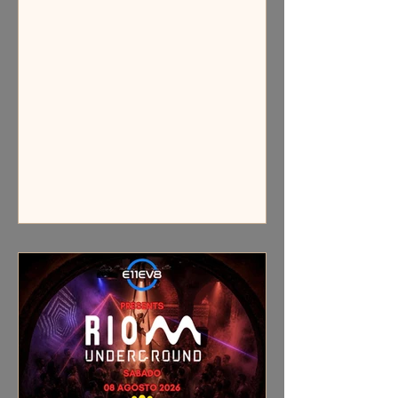
quem atua como DJ, produtor ou está
envolvido com selos e fãs,
compreender o conceito de música
eletrônica é fundamental para se
posicionar e inovar. Este artigo traz
uma análise detalhada sobre o que é
e-music, seu funcionamento, impacto
e como ela molda o mercado atual. O
Conceito de Música Eletrônica A
música eletrônica é caracterizada pelo
uso predominante de instrument