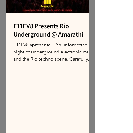
E11EV8 Presents Rio
Underground @ Amarathi
E11EV8 apresenta... An unforgettable
night of underground electronic music
and the Rio techno scene. Carefully
curated artists for an immersive
production. A unique venue featuring
industrial architecture and a dance
floor designed for those who live and
breathe electronic music in Rio.
WARMUP CHELLE PHYTO WILHVLM
''MADRID'' HALLEY SEIDEL Sign up to
get early access to news and tickets.
Rio de Janeiro • Limited spots
available ⤵️⤵️⤵️ SYMPLA EVENT E11EV8