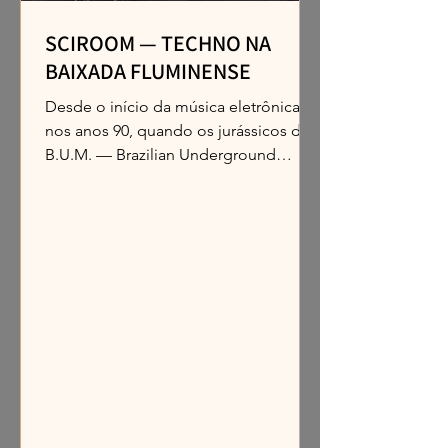
SCIROOM — TECHNO NA
BAIXADA FLUMINENSE
Desde o início da música eletrônica,
nos anos 90, quando os jurássicos do
B.U.M. — Brazilian Underground
Movement ajudaram a abrir caminho
para a cultura underground no Rio,
surgiram inúmeros entusiastas
movidos pela mesma vontade e gana
de movimentar a cena e criar seus
próprios nichos, longe dos grandes
centros urbanos. De lá pra cá, a
resistência ganhou diferentes formas e
territórios. Vieram núcleos como os
Quartos Mundos, em Nova Iguaçu; a
Z.R.U. — Zona Rural Underground