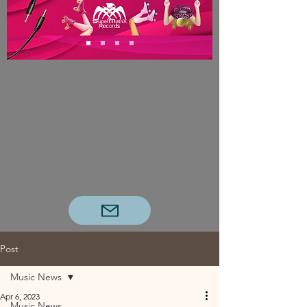
Post
Music News
Apr 6, 2023
Music News