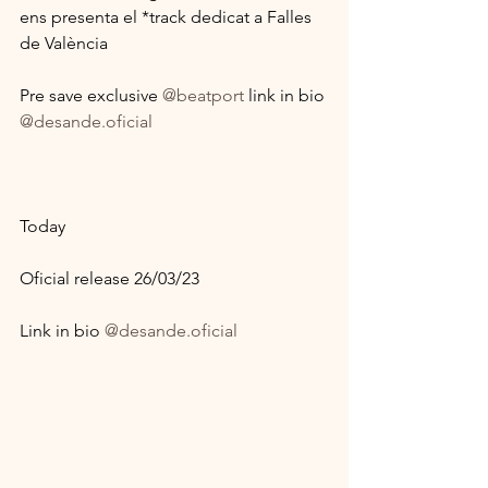
ens presenta el *track dedicat a Falles 
de València
Pre save exclusive 
@beatport
 link in bio
@desande.oficial
Today
Oficial release 26/03/23
Link in bio 
@desande.oficial