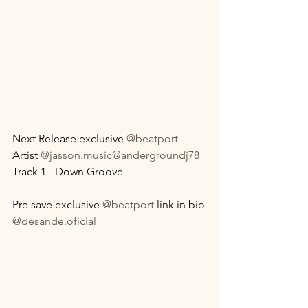
Next Release exclusive 
@beatport
Artist 
@jasson.music
@andergroundj78
Track 1 - Down Groove
Pre save exclusive 
@beatport
 link in bio
@desande.oficial