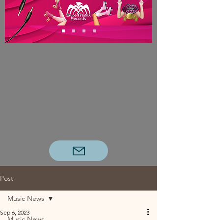
Post
Music News
Sep 6, 2023
Music News