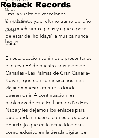
Reback Records
News
Tras la vuelta de vacaciones 
Music Release
empezamos ya el ultimo tramo del año 
con muchisimas ganas ya que a pesar 
article
de estar de 'holidays' la musica nunca 
fashion
para.
En esta ocacion venimos a presentarles 
el nuevo EP de nuestro artista desde 
Canarias - Las Palmas de Gran Canaria- 
Kover ,  que con su musica nos hara 
viajar en nuestra mente a donde 
queramos ir. A continuacion les 
hablamos de este Ep llamado No Hay 
Nada y les dejamos los enlaces para 
que puedan hacerse con este pedazo 
de trabajo que en la actualidad esta 
como exlusivo en la tienda digital de 