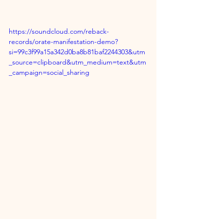
https://soundcloud.com/reback-
records/orate-manifestation-demo?
si=99c3f99a15a342d0ba8b81baf2244303&utm
_source=clipboard&utm_medium=text&utm
_campaign=social_sharing