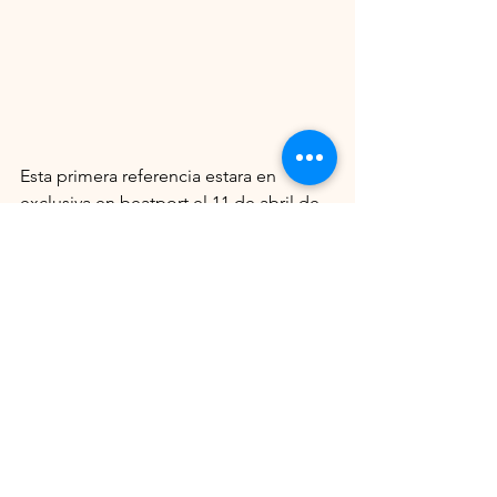
Esta primera referencia estara en 
exclusiva en beatport el 11 de abril de 
2023 y estara despues disponible en el 
resto de tiendas. 
El equipo de Reback
Rebackrecords@gmail.com
See All
Recent Posts