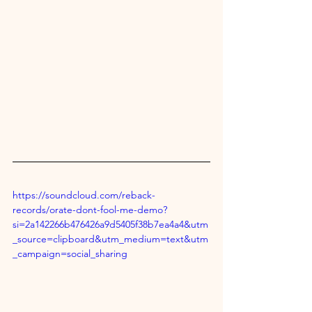
https://soundcloud.com/reback-
records/orate-dont-fool-me-demo?
si=2a142266b476426a9d5405f38b7ea4a4&utm
_source=clipboard&utm_medium=text&utm
_campaign=social_sharing