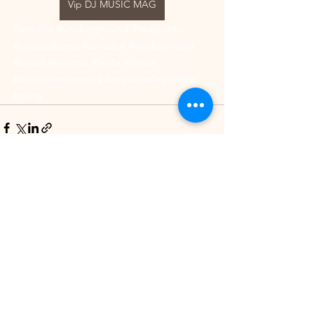
Vip DJ MUSIC MAG
#emusic
#underground
#tauponto
#copacabana
#zonasul
#riodejaneiro
#brasil
#techno
#festa
#fiesta
#musicalectronica
#musicaeletronica
#party
See All
Recent Posts