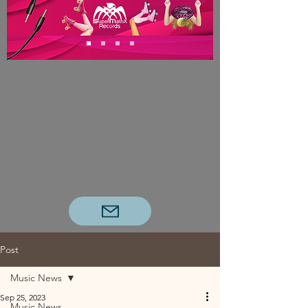
Post
Music News
Sep 25, 2023
Music News