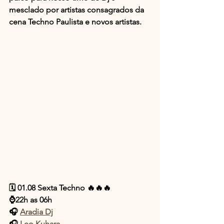
mesclado por artistas consagrados da 
cena Techno Paulista e novos artistas.
🗓️ 01.08 Sexta Techno 🔥🔥🔥
⌚️22h as 06h 
🎧 
Aradia Dj
🎧 
Leo Kuhara