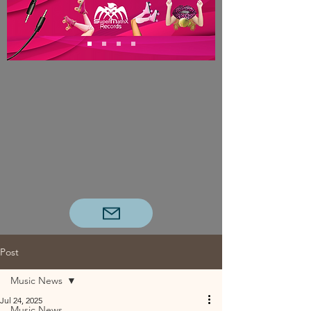
Post
Music News
Jul 24, 2025
Music News