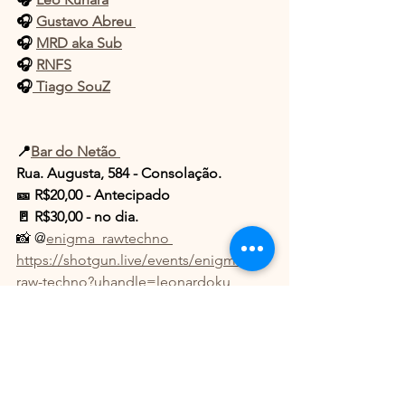
🎧 
Gustavo Abreu 
🎧 
MRD aka Sub
🎧 
RNFS
🎧
 Tiago SouZ
📍
Bar do Netão 
Rua. Augusta, 584 - Consolação.
🎫 R$20,00 - Antecipado 
🚪 R$30,00 - no dia. 
📸 @
enigma_rawtechno 
https://shotgun.live/events/enigma-
raw-techno?uhandle=leonardoku
See All
Recent Posts