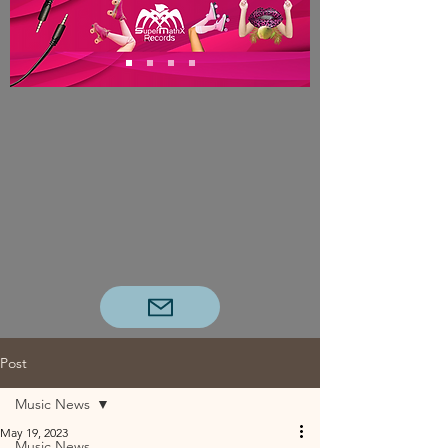
Post
Music News
May 19, 2023
Music News