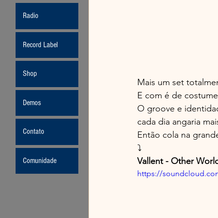
Radio
Record Label
Shop
Mais um set totalmen
E com é de costume,
Demos
O groove e identidad
cada dia angaria mai
Contato
Então cola na grand
⤵️
Vallent - Other Worl
Comunidade
https://soundcloud.com