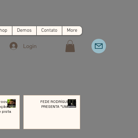
hop
Demos
Contato
More
Login
roove:
FEDE RODRÍGUEZ
ução e
PRESENTA “UMA”
e pista