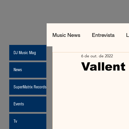
Music News
Entrevista
L
DJ Music Mag
6 de out. de 2022
Jean-Michel Jarre
New
Vallent
News
Moda
SuperMatrix Records
Events
Tv