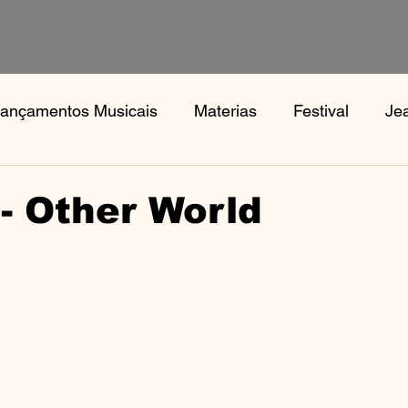
ançamentos Musicais
Materias
Festival
Je
s
Notícias
Book, Aphex Twi, Disco Pogo,
Bo
 - Other World