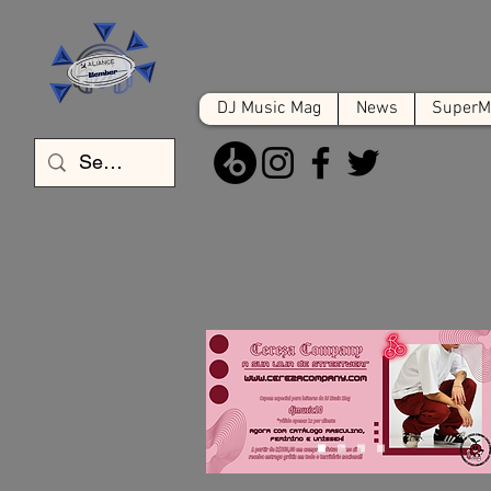
DJ Music Mag
News
SuperMa