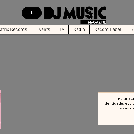
trix Records
Events
Tv
Radio
Record Label
S
Future G
identidade, evol
visão d