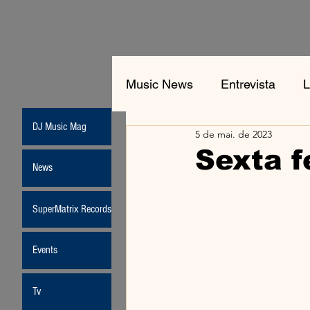
Music News
Entrevista
L
DJ Music Mag
5 de mai. de 2023
Jean-Michel Jarre
New
Sexta f
News
Moda
SuperMatrix Records
Events
Tv