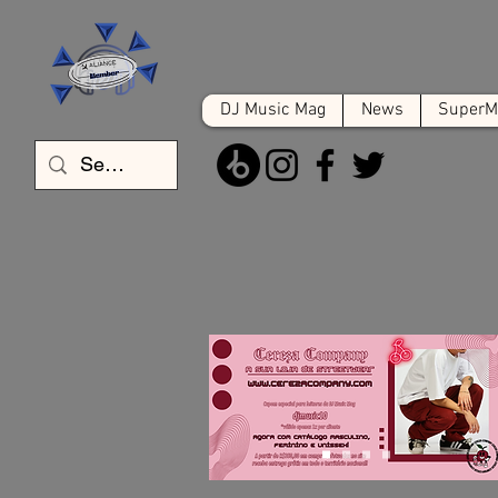
DJ Music Mag
News
SuperMa