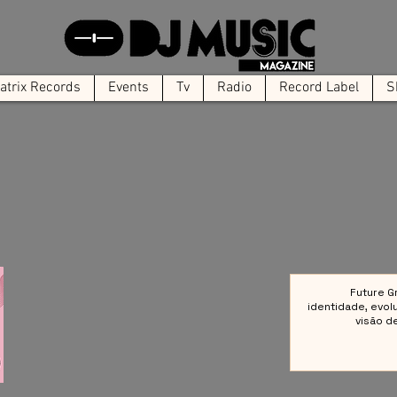
trix Records
Events
Tv
Radio
Record Label
S
Future G
identidade, evol
visão d