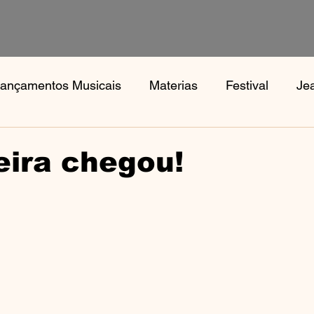
ançamentos Musicais
Materias
Festival
Je
s
Notícias
Book, Aphex Twi, Disco Pogo,
Bo
eira chegou!