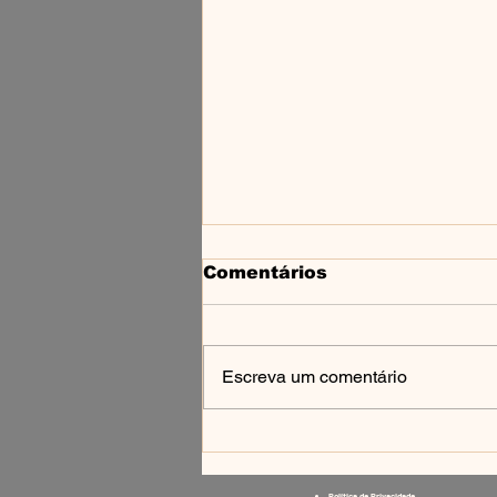
Comentários
Escreva um comentário
SCIROOM — TECHNO
NA BAIXADA
FLUMINENSE
Política de Privacidade