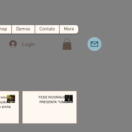
hop
Demos
Contato
More
Login
roove:
FEDE RODRÍGUEZ
ução e
PRESENTA “UMA”
e pista