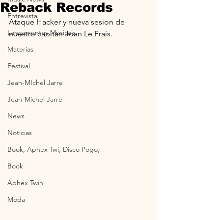
Reback Records
Entrevista
Ataque Hacker y nueva sesion de 
Lançamentos Musicais
nuestro capitan Joan Le Frais.
Materias
Festival
Jean-MIchel Jarre
Jean-Michel Jarre
News
Notícias
Book, Aphex Twi, Disco Pogo,
Book
Aphex Twin
Moda