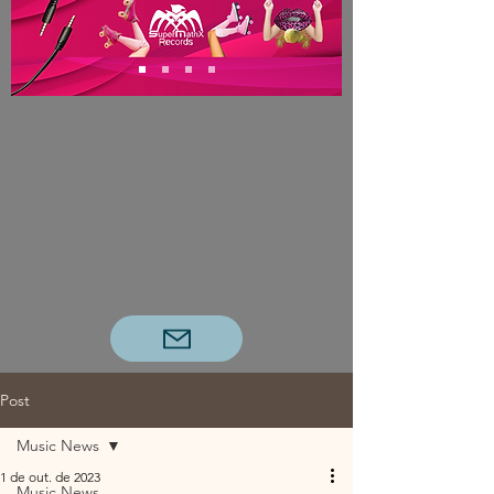
Post
Music News
1 de out. de 2023
Music News