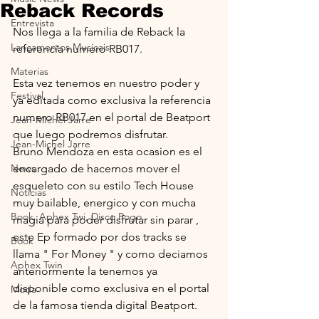
Reback Records
Entrevista
Nos llega a la familia de Reback la 
Lançamentos Musicais
referencia numero RB017.
Materias
Esta vez tenemos en nuestro poder y 
Festival
ya editada como exclusiva la referencia 
numero RB017 en el portal de Beatport 
Jean-MIchel Jarre
que luego podremos disfrutar. 
Jean-Michel Jarre
Bruno Mendoza en esta ocasion es el 
News
encargado de hacernos mover el 
esqueleto con su estilo Tech House 
Notícias
muy bailable, energico y con mucha 
Book, Aphex Twi, Disco Pogo,
magia para poder disfrutar sin parar , 
este Ep formado por dos tracks se 
Book
llama " For Money " y como deciamos 
Aphex Twin
anteriormente la tenemos ya 
disponible como exclusiva en el portal 
Moda
de la famosa tienda digital Beatport.