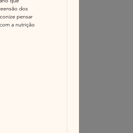
ano que 
reensão dos 
econize pensar 
com a nutrição 