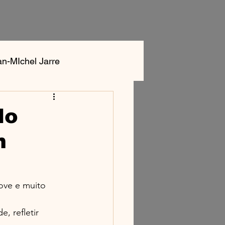
an-MIchel Jarre
ok
Aphex Twin
do
m
ove e muito 
, refletir 