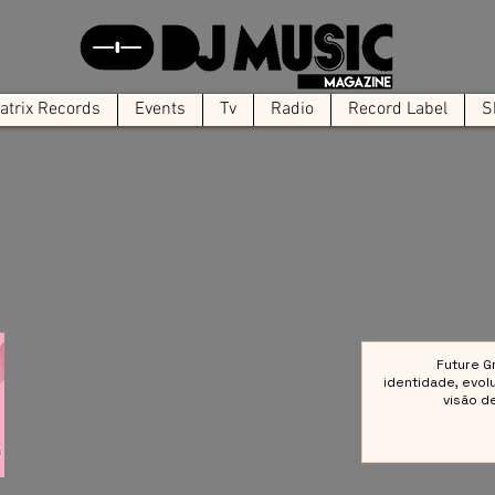
trix Records
Events
Tv
Radio
Record Label
S
Future G
identidade, evol
visão d