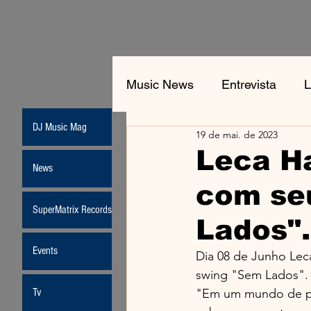
Music News
Entrevista
L
DJ Music Mag
19 de mai. de 2023
Jean-Michel Jarre
New
Leca H
News
com se
Moda
SuperMatrix Records
Lados".
Events
Dia 08 de Junho Lec
swing "Sem Lados". 
Tv
"Em um mundo de pola