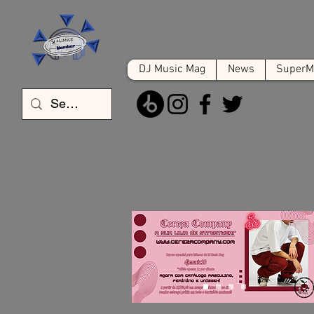
DJ Music Mag
News
SuperMa