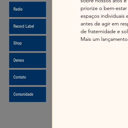
sobre nossos atos e
priorize o bem-esta
Radio
espaços individuais 
antes de agir em res
Record Label
de fraternidade e so
Mais um lançament
Shop
Demos
Contato
Comunidade