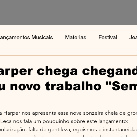
ançamentos Musicais
Materias
Festival
Je
s
Notícias
Book, Aphex Twi, Disco Pogo,
Bo
arper chega chegan
u novo trabalho "Se
a Harper nos apresenta essa nova sonzeira cheia de gro
Leca nos fala um pouquinho sobre este lançamento:
rização, falta de gentileza, egoísmos e instantaneidade