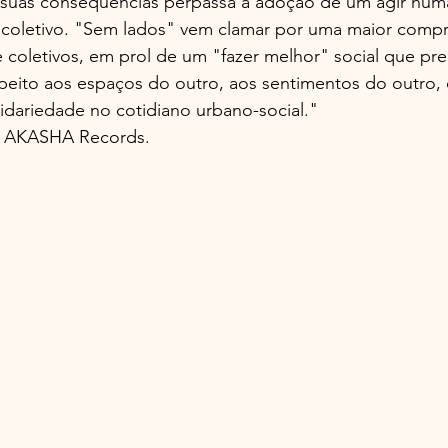
 suas consequências perpassa a adoção de um agir hum
r coletivo. "Sem lados" vem clamar por uma maior comp
e coletivos, em prol de um "fazer melhor" social que pr
peito aos espaços do outro, aos sentimentos do outro, 
lidariedade no cotidiano urbano-social."
o AKASHA Records.