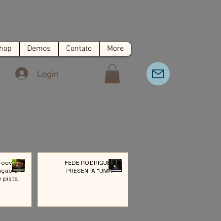
hop
Demos
Contato
More
Login
roove:
FEDE RODRÍGUEZ
ução e
PRESENTA “UMA”
e pista