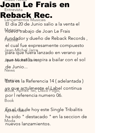
Joan Le Frais en
Entrevista
Reback Rec.
Lançamentos Musicais
El dia 20 de Junio salio a la venta el 
Materias
nuevo trabajo de Joan Le Frais 
fundador y dueño de Reback Records , 
Festival
el cual fue expresamente compuesto 
Jean-MIchel Jarre
para que fuera lanzado en verano ya 
que su estilo inspira a bailar con el sol 
Jean-Michel Jarre
de Junio...
News
Notícias
Esta es la Referencia 14 ( adelantada ) 
ya que actulmente el Label continua 
Book, Aphex Twi, Disco Pogo,
por l referencia numero 06.
Book
En el dia de hoy este Single Tribalitis 
Aphex Twin
ha sido " destacado " en la seccion de 
Moda
nuevos lanzamientos.