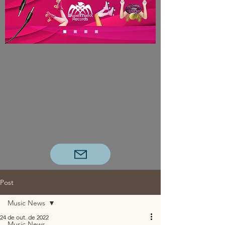
Post
Music News
24 de out. de 2022
Music News