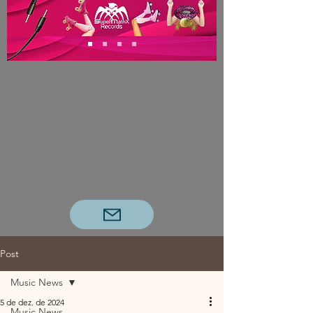
Post
Music News
5 de dez. de 2024
Music News