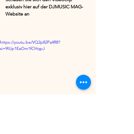
exklusiv hier auf der DJMUSIC MAG-
Website an
https://youtu.be/VQ2p82Pa4R8?
si=9IUp1EaOm1fCHqpJ
Hören Sie hier exklusiv: 
https://itsmyrecords.bandcamp.com/tra
ck/d-j-vu