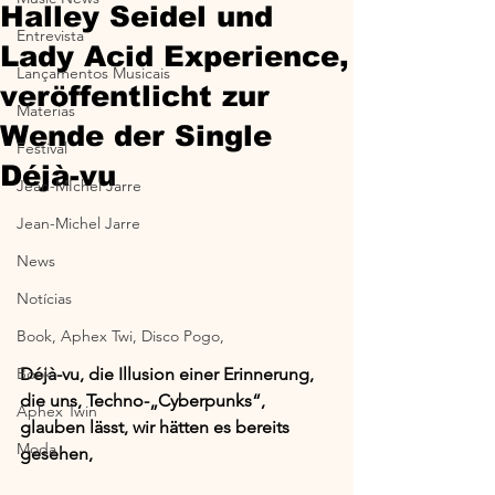
Halley Seidel und
Entrevista
Lady Acid Experience,
Lançamentos Musicais
veröffentlicht zur
Materias
Wende der Single
Festival
Déjà-vu
Jean-MIchel Jarre
Jean-Michel Jarre
News
Notícias
Book, Aphex Twi, Disco Pogo,
Déjà-vu, die Illusion einer Erinnerung, 
Book
die uns, Techno-„Cyberpunks“, 
Aphex Twin
glauben lässt, wir hätten es bereits 
Moda
gesehen,