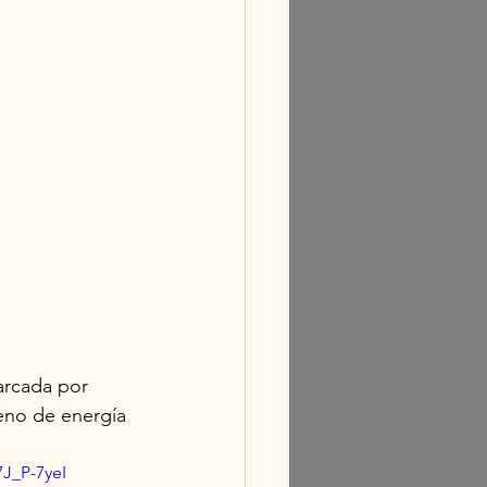
arcada por 
leno de energía 
J_P-7yeI