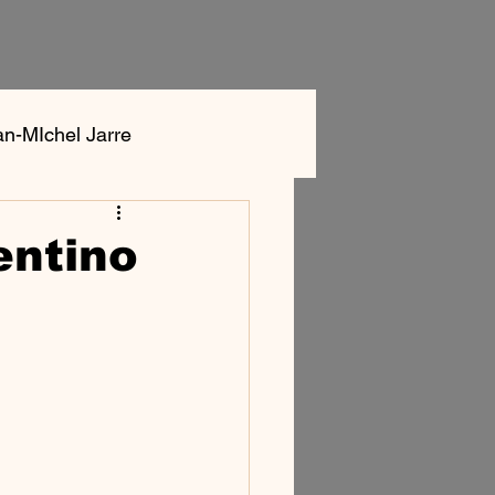
an-MIchel Jarre
ok
Aphex Twin
entino