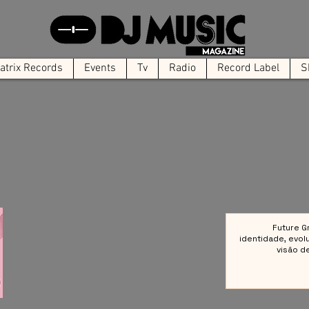
trix Records
Events
Tv
Radio
Record Label
S
Future G
identidade, evol
visão d