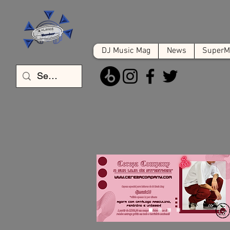
DJ Music Mag
News
SuperMa