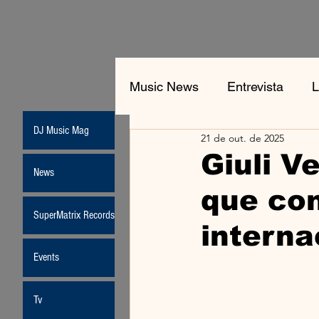
Music News
Entrevista
L
DJ Music Mag
21 de out. de 2025
Jean-Michel Jarre
New
Giuli V
News
que con
Moda
SuperMatrix Records
interna
Events
Tv