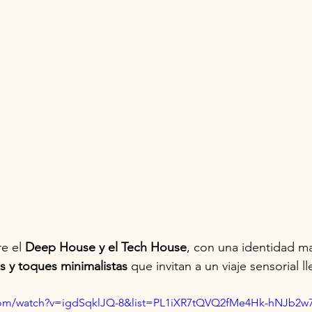
e el 
Deep House y el Tech House
, con una identidad m
s y toques minimalistas
 que invitan a un viaje sensorial l
com/watch?v=igdSqklJQ-8&list=PL1iXR7tQVQ2fMe4Hk-hNJb2w7