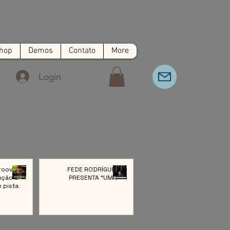
hop
Demos
Contato
More
Login
roove:
FEDE RODRÍGUEZ
ução e
PRESENTA “UMA”
e pista