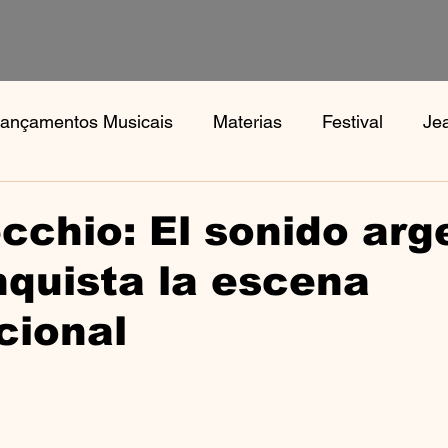
ançamentos Musicais
Materias
Festival
Je
s
Notícias
Book, Aphex Twi, Disco Pogo,
Bo
ecchio: El sonido arg
quista la escena
cional