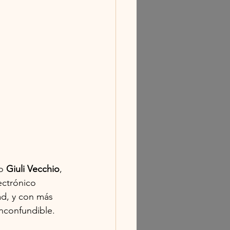
o 
Giuli Vecchio
, 
ctrónico 
d, y con más 
inconfundible.