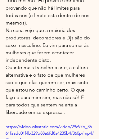
Tudo mesmo! Eu provei e continuo 
provando que não há limites para 
todas nós (o limite está dentro de nós 
mesmos). 
Na cena vejo que a maioria dos 
produtores, decoradores e Djs são do 
sexo masculino. Eu vim para somar às 
mulheres que fazem acontecer 
independente disto.
Quanto mais trabalho a arte, a cultura 
alternativa e o fato de que mulheres 
são o que elas querem ser, mais sinto 
que estou no caminho certo. O que 
faço é para mim sim, mas não só! É 
para todos que sentem na arte a 
liberdade em se expressar.  
https://video.wixstatic.com/video/29c97b_36
61faadc01f4b329b88a6fd8a4235b4/360p/mp4/