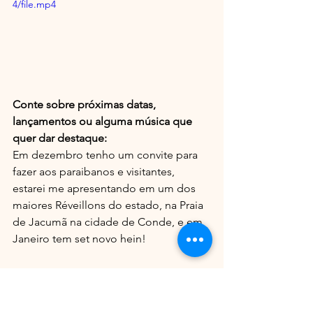
4/file.mp4
Conte sobre próximas datas, 
lançamentos ou alguma música que 
quer dar destaque:
Em dezembro tenho um convite para 
fazer aos paraibanos e visitantes, 
estarei me apresentando em um dos 
maiores Réveillons do estado, na Praia 
de Jacumã na cidade de Conde, e em 
Janeiro tem set novo hein! 
"E nossos sonhos se tornam objetivos, 
a caminhada é árdua, mas persistam 