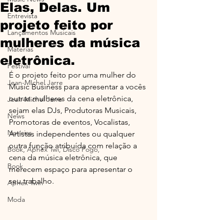
Elas, Delas. Um
Entrevista
projeto feito por
Lançamentos Musicais
mulheres da música
Materias
eletrônica.
Festival
É o projeto feito por uma mulher do 
Jean-MIchel Jarre
Music Business para apresentar a vocês 
outras mulheres da cena eletrônica, 
Jean-Michel Jarre
sejam elas DJs, Produtoras Musicais, 
News
Promotoras de eventos, Vocalistas, 
Notícias
Artistas independentes ou qualquer 
outra função atribuída com relação a 
Book, Aphex Twi, Disco Pogo,
cena da música eletrônica, que 
Book
merecem espaço para apresentar o 
seu trabalho.
Aphex Twin
Moda