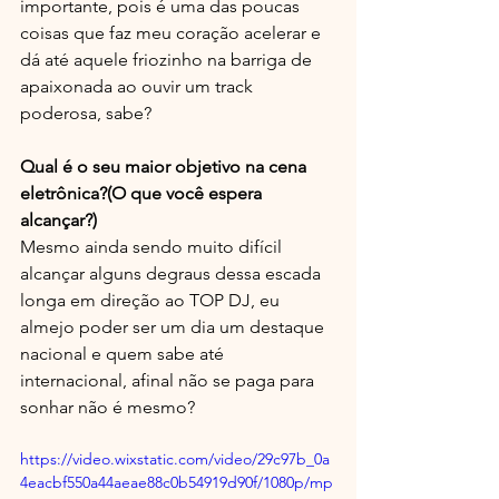
importante, pois é uma das poucas 
coisas que faz meu coração acelerar e 
dá até aquele friozinho na barriga de 
apaixonada ao ouvir um track 
poderosa, sabe? 
Qual é o seu maior objetivo na cena 
eletrônica?(O que você espera 
alcançar?)
Mesmo ainda sendo muito difícil 
alcançar alguns degraus dessa escada 
longa em direção ao TOP DJ, eu 
almejo poder ser um dia um destaque 
nacional e quem sabe até 
internacional, afinal não se paga para 
sonhar não é mesmo?
https://video.wixstatic.com/video/29c97b_0a
4eacbf550a44aeae88c0b54919d90f/1080p/mp