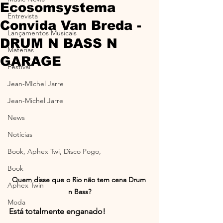
Ecosomsystema
Entrevista
Convida Van Breda -
Lançamentos Musicais
DRUM N BASS N
Materias
GARAGE
Festival
Jean-MIchel Jarre
Jean-Michel Jarre
News
Notícias
Book, Aphex Twi, Disco Pogo,
Book
Quem disse que o Rio não tem cena Drum 
Aphex Twin
n Bass?
Moda
Está totalmente enganado!