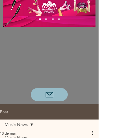
Post
Music News
13 de mai.
Music News