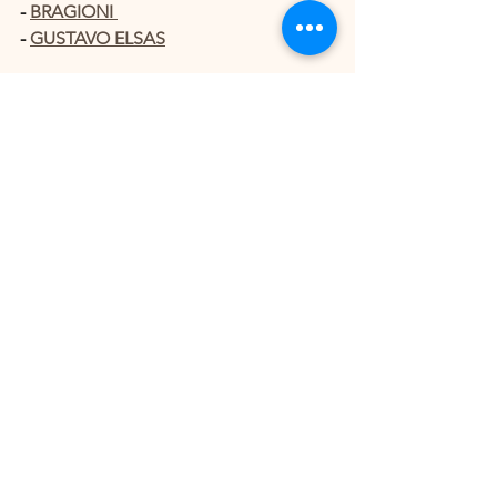
- 
BRAGIONI 
- 
GUSTAVO ELSAS
ECOSOMSYSTEMA
 CONVIDA BAILE 
DO
https://www.instagram.com/theycall
mevanbreda/
 BREDA
📍v1d4dur4 (Beco de Bragança, 26)
🗓️ quarta, 20/05