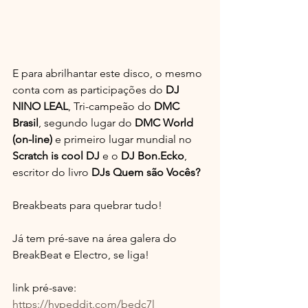
E para abrilhantar este disco, o mesmo 
conta com as participações do 
DJ 
NINO LEAL
, Tri-campeão do 
DMC 
Brasil
, segundo lugar do 
DMC World 
(on-line) 
e primeiro lugar mundial no 
Scratch is cool DJ
 e o 
DJ Bon.Ecko
, 
escritor do livro 
DJs Quem são Vocês?
Breakbeats para quebrar tudo!
Já tem pré-save na área galera do 
BreakBeat e Electro, se liga!
link pré-save: 
https://hypeddit.com/bedc7l