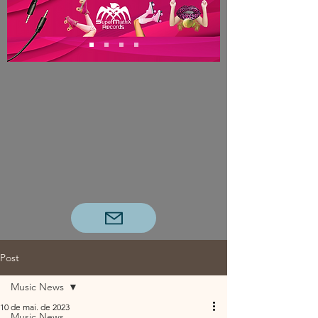
Post
Music News
10 de mai. de 2023
Music News