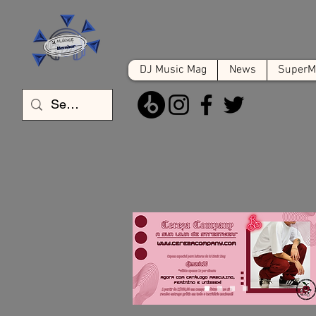
DJ Music Mag
News
SuperMa