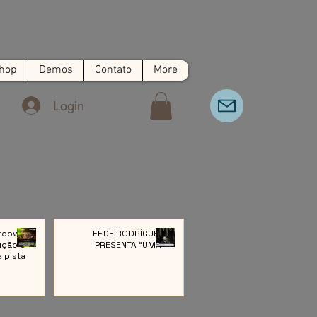
hop
Demos
Contato
More
Login
roove:
FEDE RODRÍGUEZ
ução e
PRESENTA “UMA”
e pista