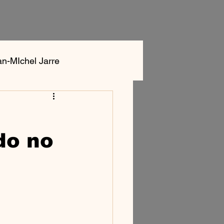
an-MIchel Jarre
ok
Aphex Twin
do no