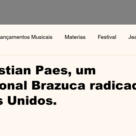
ançamentos Musicais
Materias
Festival
Je
s
Notícias
Book, Aphex Twi, Disco Pogo,
Bo
stian Paes, um
ional Brazuca radica
 Unidos.