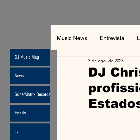
Music News
Entrevista
L
DJ Music Mag
3 de ago. de 2023
Jean-Michel Jarre
New
DJ Chri
News
profiss
Moda
SuperMatrix Records
Estados
Events
Tv