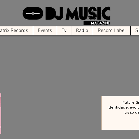
trix Records
Events
Tv
Radio
Record Label
S
Future G
identidade, evol
visão d