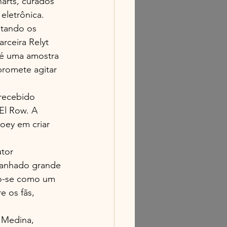
arts, curados 
eletrônica.
tando os 
ceira Relyt 
 é uma amostra 
promete agitar 
recebido 
l Row. A 
oey em criar 
tor 
ganhado grande 
do-se como um 
e os fãs, 
 Medina, 