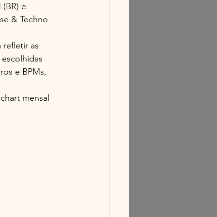
 (BR) e 
se & Techno 
efletir as 
 escolhidas 
eros e BPMs, 
.
chart mensal 