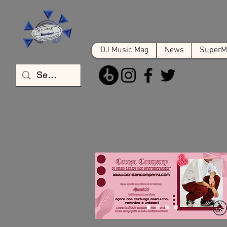
DJ Music Mag
News
SuperMa