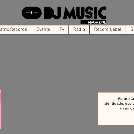
trix Records
Events
Tv
Radio
Record Label
S
Future G
identidade, evol
visão d