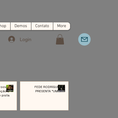
hop
Demos
Contato
More
Login
roove:
FEDE RODRÍGUEZ
ução e
PRESENTA “UMA”
e pista