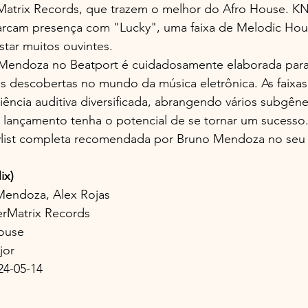
Matrix Records, que trazem o melhor do Afro House. KN
cam presença com "Lucky", uma faixa de Melodic Hou
tar muitos ouvintes.
Mendoza no Beatport é cuidadosamente elaborada para r
s descobertas no mundo da música eletrônica. As faixas
ência auditiva diversificada, abrangendo vários subgên
 lançamento tenha o potencial de se tornar um sucesso
aylist completa recomendada por Bruno Mendoza no seu 
ix)
 Mendoza, Alex Rojas
erMatrix Records
ouse
jor
24-05-14