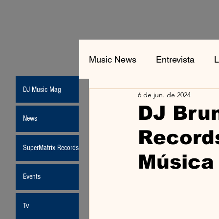
Music News
Entrevista
L
DJ Music Mag
6 de jun. de 2024
Jean-Michel Jarre
New
DJ Bru
News
Record
Moda
SuperMatrix Records
Música 
Events
Tv