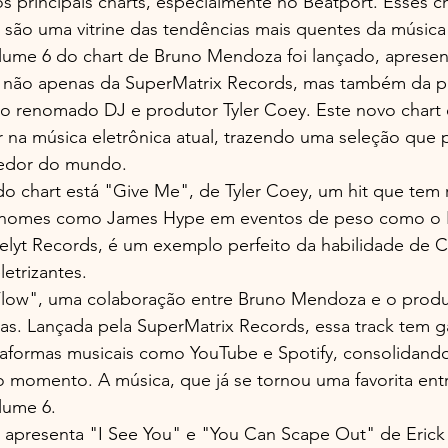
principais charts, especialmente no Beatport. Esses ch
são uma vitrine das tendências mais quentes da música 
ume 6 do chart de Bruno Mendoza foi lançado, apresen
 não apenas da SuperMatrix Records, mas também da par
elo renomado DJ e produtor Tyler Coey. Este novo chart
 na música eletrônica atual, trazendo uma seleção que 
redor do mundo.
o chart está "Give Me", de Tyler Coey, um hit que tem 
 nomes como James Hype em eventos de peso como o E
Relyt Records, é um exemplo perfeito da habilidade de C
letrizantes.
low", uma colaboração entre Bruno Mendoza e o produ
as. Lançada pela SuperMatrix Records, essa track tem 
taformas musicais como YouTube e Spotify, consolidan
do momento. A música, que já se tornou uma favorita entr
lume 6.
t apresenta "I See You" e "You Can Scape Out" de Erick