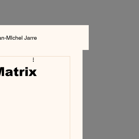
an-MIchel Jarre
ok
Aphex Twin
atrix