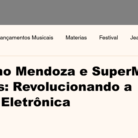
ançamentos Musicais
Materias
Festival
Je
s
Notícias
Book, Aphex Twi, Disco Pogo,
Bo
no Mendoza e SuperM
s: Revolucionando a
Eletrônica