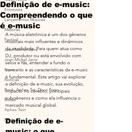
Definição de e-music:
Entrevista
Compreendendo o que
Lançamentos Musicais
é e-music
Materias
A música eletrônica é um dos gêneros 
Festival
musicais mais influentes e dinâmicos 
da atualidade. Para quem atua como 
Jean-MIchel Jarre
DJ, produtor ou está envolvido com 
Jean-Michel Jarre
selos e fãs, entender a fundo o 
News
conceito e as características da e-music 
é fundamental. Este artigo vai explorar 
Notícias
a definição de e-music, sua evolução, 
Book, Aphex Twi, Disco Pogo,
impacto no cérebro, principais 
subgêneros e como ela influencia o 
Book
mercado musical global.
Aphex Twin
Moda
Definição de e-
music: o que 