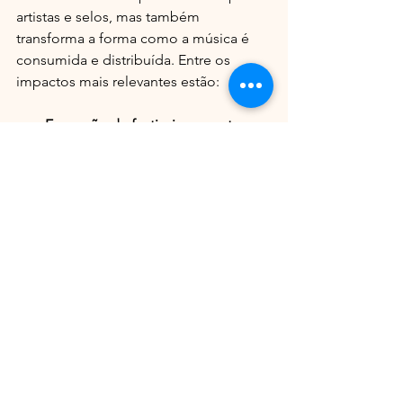
artistas e selos, mas também 
transforma a forma como a música é 
consumida e distribuída. Entre os 
impactos mais relevantes estão:
Expansão de festivais e eventos
: 
que atraem milhões de pessoas 
ao redor do mundo.
Novas plataformas de distribuição 
digital
: facilitando o acesso e a 
divulgação de lançamentos.
Colaborações entre artistas de 
diferentes gêneros
: ampliando o 
alcance da música eletrônica.
Inovação tecnológica
: com 
softwares e equipamentos que 
democratizam a produção musical.
Crescimento do mercado de 