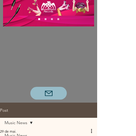
Post
Music News
29 de mai.
Music News