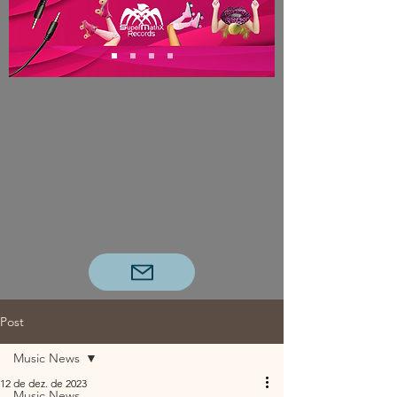
Post
Music News
12 de dez. de 2023
Music News