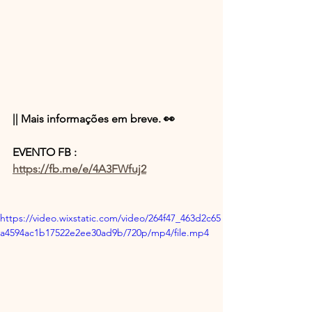
|| Mais informações em breve. 👀
EVENTO FB : 
https://fb.me/e/4A3FWfuj2
https://video.wixstatic.com/video/264f47_463d2c65
a4594ac1b17522e2ee30ad9b/720p/mp4/file.mp4