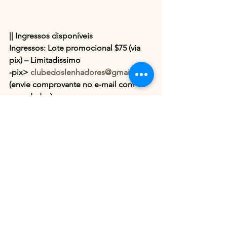
|| Ingressos disponíveis
Ingressos: Lote promocional $75 (via 
pix) – Limitadissimo
-pix> 
clubedoslenhadores@gmail.com
(envie comprovante no e-mail com os 
seus dados)
Primeiro Lote $80 (via Sympla)
https://www.sympla.com.br/clube-dos-
lenhadores-18-anos
...
#techno
#hardtechno
#petduo
#clubedoslenhadore
Ver tudo
Posts recentes