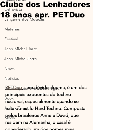
Clube dos Lenhadores
Entrevista
18 anos apr. PETDuo
Lançamentos Musicais
Materias
Festival
Jean-MIchel Jarre
Jean-Michel Jarre
News
Notícias
PETDuo
, sem dúvida alguma, é um dos 
Book, Aphex Twi, Disco Pogo,
principais expoentes do techno 
Book
nacional, especialmente quando se 
Aphex Twin
trata do estilo Hard Techno. Composta 
pelos brasileiros Anne e David, que 
Moda
residem na Alemanha, o casal é 
considerado um dos nomes mais 