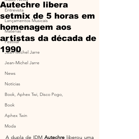
Autechre libera
Entrevista
setmix de 5 horas em
Lançamentos Musicais
homenagem aos
Materias
artistas da década de
Festival
1990
Jean-MIchel Jarre
Jean-Michel Jarre
News
Notícias
Book, Aphex Twi, Disco Pogo,
Book
Aphex Twin
Moda
A dupla de IDM 
Autechre
 liberou uma 