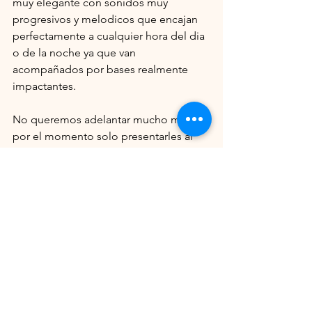
muy elegante con sonidos muy 
progresivos y melodicos que encajan 
perfectamente a cualquier hora del dia 
o de la noche ya que van 
acompañados por bases realmente 
impactantes.
No queremos adelantar mucho mas 
por el momento solo presentarles al 
que sera el nuevo integrante de 
Reback hasta el momento y no el 
ultimo ya que seguimos creciendo y 
todo gracias a cada uno de ustedes . 
sin mas nos despedimos , hasta la 
proxima!!