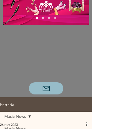
Entrada
Music News
26 nov 2023
Music News