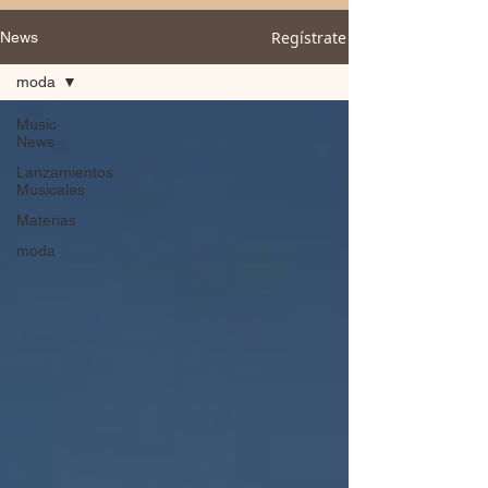
Regístrate
News
moda
Music
News
Lanzamientos
Musicales
Materias
moda