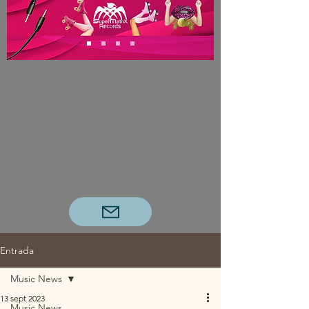
Entrada
Music News
13 sept 2023
Music News