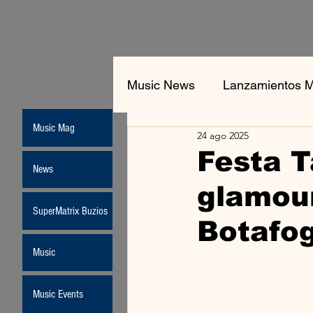
Music News
Lanzamientos M
Music Mag
24 ago 2025
Festa T
News
glamou
SuperMatrix Buzios
Botafo
Music
Music Events