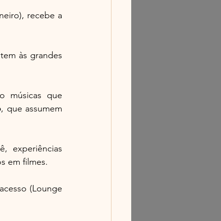
, em Botafogo (Rio de Janeiro), recebe a 
etem às grandes 
vo músicas que 
o
, que assumem 
 experiências 
os em filmes.
acesso (Lounge 