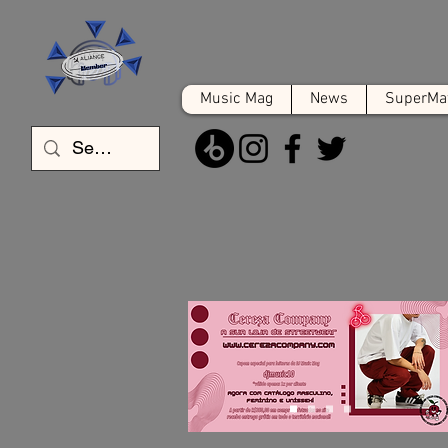
Music Mag
News
SuperMat