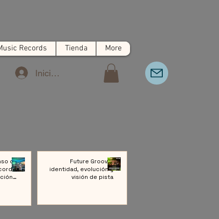
Music Records
Tienda
More
Iniciar sesión
nso de
Future Groove:
cords:
identidad, evolución y
ción a
visión de pista
ivo de
Música
rónica