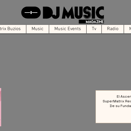
rix Buzios
Music
Music Events
Tv
Radio
El Asce
SuperMatrix Re
De su Funda
Colect
Referencia en la 
Elect