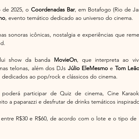
 de 2025, o 
Coordenadas
Bar
ho
, evento temático dedicado ao universo do cinema. 
has sonoras icônicas, nostalgia e experiências que rem
od.
lui show da banda 
MovieOn
, que interpreta ao vi
nas telonas, além dos DJs 
Júlio
EleMesmo
 e 
Tom
Leã
s dedicados ao pop/rock e clássicos do cinema.
oderá participar de Quiz de cinema, Cine Karaokê,
ito a paparazzi e desfrutar de drinks temáticos inspirad
 entre R$30 e R$60, de acordo com o lote e o tipo de 