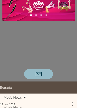
Entrada
Music News
12 nov 2023
Music News