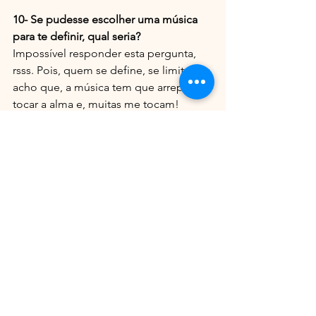
10- Se pudesse escolher uma música 
para te definir, qual seria?
Impossível responder esta pergunta, 
rsss. Pois, quem se define, se limita. Eu 
acho que, a música tem que arrepiar e 
tocar a alma e, muitas me tocam!
11- Deixe aqui um recado para os 
Leitores e fãs da DJ Music Mag:
Independente do tempo que leve para 
você realizar seu sonho, se você tiver 
dedicação, fé, amor, paixão e entrega; 
o Universo conspira ao seu favor e, na 
hora certa, você chega lá. Acredita que 
realiza .