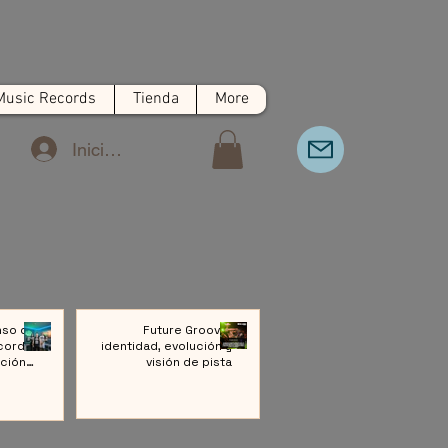
Music Records
Tienda
More
Iniciar sesión
nso de
Future Groove:
cords:
identidad, evolución y
ción a
visión de pista
ivo de
Música
rónica