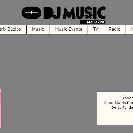
rix Buzios
Music
Music Events
Tv
Radio
El Asce
SuperMatrix Re
De su Funda
Colect
Referencia en la 
Elect