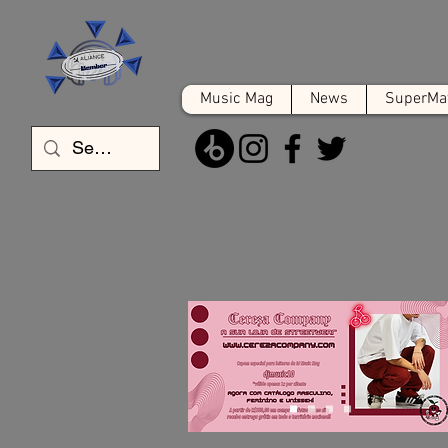
Music Mag
News
SuperMat