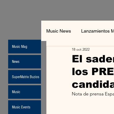
Music News
Lanzamientos M
Music Mag
18 oct 2022
El sade
News
los PR
SuperMatrix Buzios
candid
Music
Nota de prensa Esp
Music Events