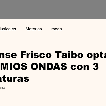
usicales
Materias
moda
nse Frisco Taibo opt
EMIOS ONDAS con 3
aturas
aña