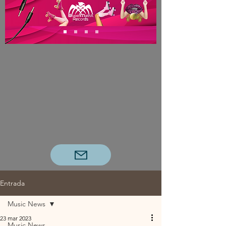
Entrada
Music News
23 mar 2023
Music News