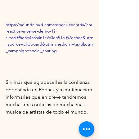
https://soundcloud.com/reback-records/isra-
reaction-inverse-demo-1?
si=a8095e8e458a46179c3ee915057ec6ea&utm
_source=clipboard&utm_medium=text&utm
_campaign=social_sharing
Sin mas que agradecerles la confianza 
depositada en Reback y a continuacion 
informarles que en breve tendremos 
muchas mas noticias de mucha mas 
musica de artistas de todo el mundo.