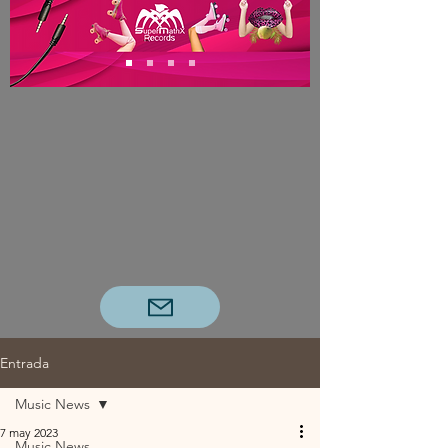
Entrada
Music News
7 may 2023
Music News