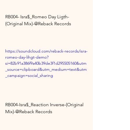
RB004- Isra$_Romeo Day Ligth- 
(Original Mix)-@Reback Records
https://soundcloud.com/reback-records/isra-
romeo-day-lihgt-demo?
si=82b91a386f9a40b39de3f1d295505160&utm
_source=clipboard&utm_medium=text&utm
_campaign=social_sharing
RB004-Isra$_Reaction Inverse-(Original 
Mix)-@Reback Records