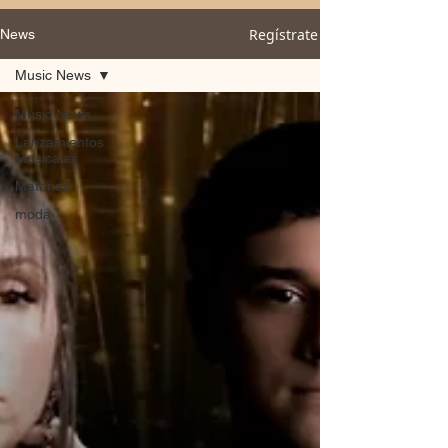
Regístrate
News
Music News
Music News
Lanzamientos
Musicales
Materias
moda