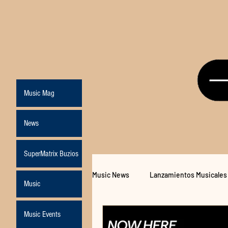
Music Mag
News
SuperMatrix Buzios
Music News
Lanzamientos Musicales
Music
Music Events