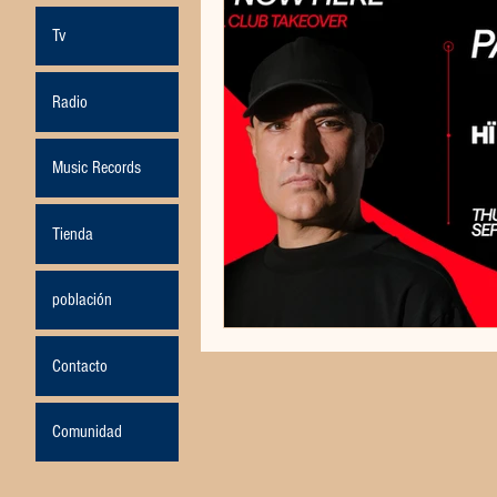
Tv
Radio
Music Records
Tienda
población
Contacto
Comunidad