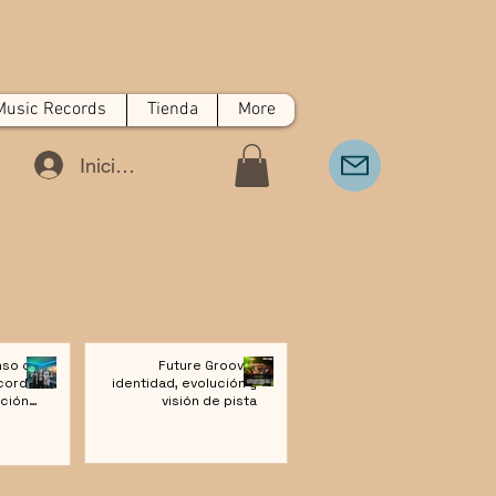
Music Records
Tienda
More
Iniciar sesión
nso de
Future Groove:
cords:
identidad, evolución y
ción a
visión de pista
ivo de
Música
rónica