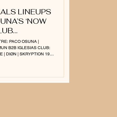
EALS LINEUPS
UNA’S ‘NOW
LUB
RE: PACO OSUNA |
UN B2B IGLESIAS CLUB:
 | DIØN | SKRYPTION 19