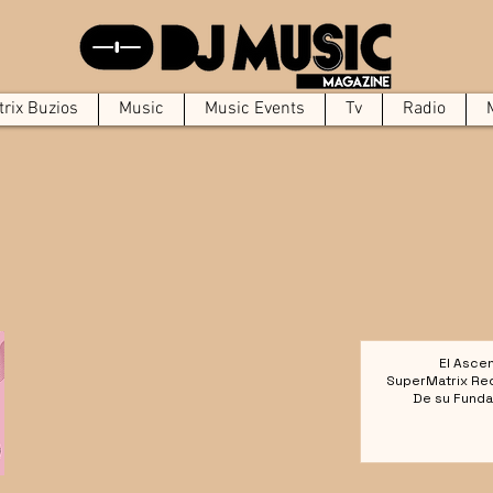
rix Buzios
Music
Music Events
Tv
Radio
El Asce
SuperMatrix Re
De su Funda
Colect
Referencia en la 
Elect