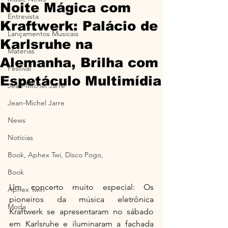
Noite Mágica com
Entrevista
Kraftwerk: Palácio de
Lançamentos Musicais
Karlsruhe na
Materias
Alemanha, Brilha com
Festival
Espetáculo Multimídia
Jean-MIchel Jarre
Jean-Michel Jarre
News
Notícias
Book, Aphex Twi, Disco Pogo,
Book
Um concerto muito especial: Os 
Aphex Twin
pioneiros da música eletrônica 
Moda
Kraftwerk se apresentaram no sábado 
em Karlsruhe e iluminaram a fachada 