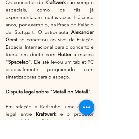
Os concertos do 
Kraftwerk
 são sempre 
especiais, como os fãs já 
experimentaram muitas vezes. Há cinco 
anos, por exemplo, na Praça do Palácio 
de Stuttgart: O astronauta 
Alexander 
Gerst
 se conectou ao vivo da Estação 
Espacial Internacional para o concerto e 
tocou em dueto com 
Hütter
 a música 
"
Spacelab
". Ele até levou um tablet PC 
especialmente programado com 
sintetizadores para o espaço.
Disputa legal sobre "Metall on Metall"
Em relação a Karlsruhe, uma disputa 
legal entre 
Kraftwerk
 e o produtor 
musical 
Moses Pelham
 também surge 
repetidamente. Trata-se de uma 
sequência de som de dois segundos 