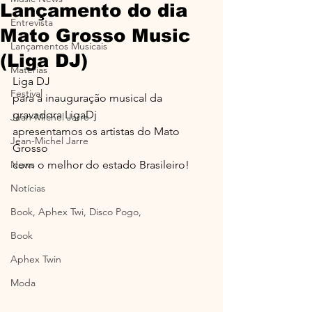
Lançamento do dia
Entrevista
Mato Grosso Music
Lançamentos Musicais
(Liga DJ)
Materias
Liga DJ
Festival
para a inauguração musical da 
gravadora LigaDj
Jean-MIchel Jarre
apresentamos os artistas do Mato 
Jean-Michel Jarre
Grosso
News
com o melhor do estado Brasileiro!
Notícias
Book, Aphex Twi, Disco Pogo,
Book
Aphex Twin
Moda