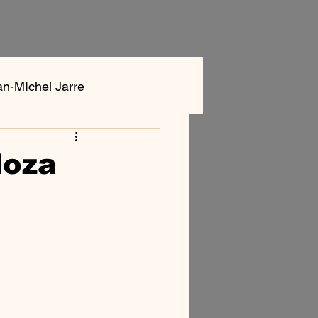
an-MIchel Jarre
ok
Aphex Twin
doza