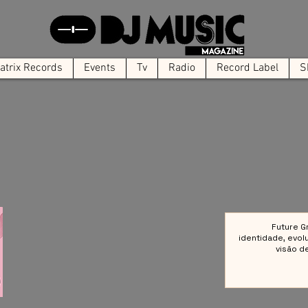
trix Records
Events
Tv
Radio
Record Label
S
Future G
identidade, evol
visão d