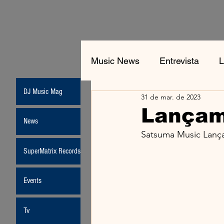
Music News
Entrevista
L
DJ Music Mag
31 de mar. de 2023
Jean-Michel Jarre
New
Lançam
News
Satsuma Music Lança
Moda
SuperMatrix Records
Events
Tv