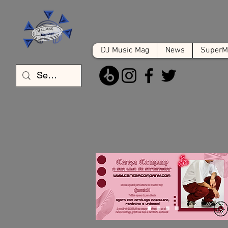
DJ Music Mag
News
SuperMa