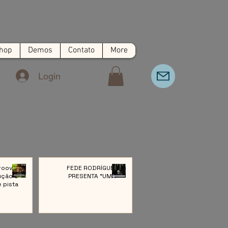
hop
Demos
Contato
More
Login
roove:
FEDE RODRÍGUEZ
ução e
PRESENTA “UMA”
e pista