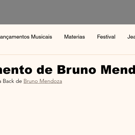
ançamentos Musicais
Materias
Festival
Je
s
Notícias
Book, Aphex Twi, Disco Pogo,
Bo
ento de Bruno Men
 Back de 
Bruno Mendoza