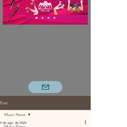
Post
Music News
9 de ago. de 2024
Music News