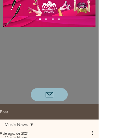
Post
Music News
9 de ago. de 2024
Music News