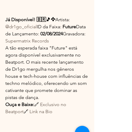
Já Disponível! 🇧🇷🎵🦅
Artista: 
@dr1go_oficial
ID da Faixa: 
Future
Data 
de Lançamento: 
02/08/2024
Gravadora: 
Supermatrix Records
A tão esperada faixa "Future" está 
agora disponível exclusivamente no 
Beatport. O mais recente lançamento 
de Dr1go mergulha nos gêneros 
house e tech-house com influências de 
techno melódico, oferecendo um som 
cativante que promete dominar as 
pistas de dança.
Ouça e Baixe:
🔗 
Exclusivo no 
Beatport
🔗 
Link na Bio