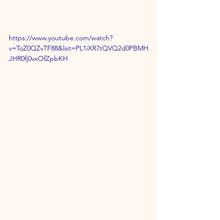
https://www.youtube.com/watch?
v=ToZ0QZvTF88&list=PL1iXR7tQVQ2d0PBMH
JHR0fj0vxOfZpbKH