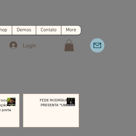
hop
Demos
Contato
More
Login
roove:
FEDE RODRÍGUEZ
ução e
PRESENTA “UMA”
e pista