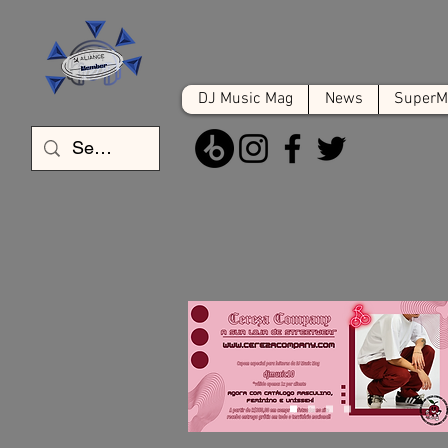
DJ Music Mag
News
SuperMa