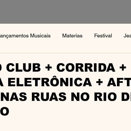
ançamentos Musicais
Materias
Festival
Je
s
Notícias
Book, Aphex Twi, Disco Pogo,
Bo
 CLUB + CORRIDA +
 ELETRÔNICA + AFT
NAS RUAS NO RIO D
RO