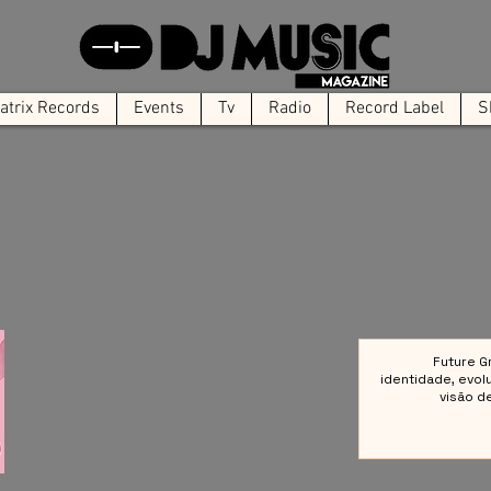
trix Records
Events
Tv
Radio
Record Label
S
Future G
identidade, evol
visão d