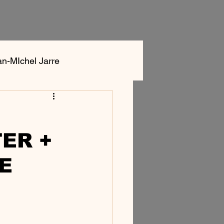
an-MIchel Jarre
ok
Aphex Twin
ER +
E