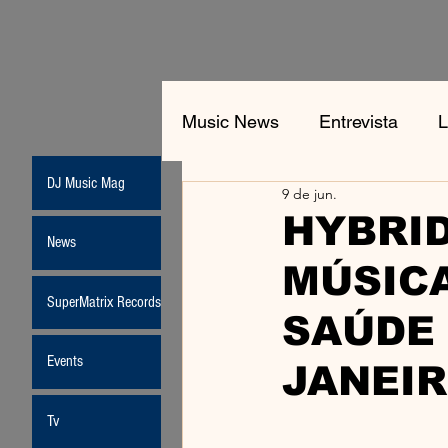
Music News
Entrevista
L
DJ Music Mag
9 de jun.
Jean-Michel Jarre
New
HYBRID
News
MÚSICA
Moda
SuperMatrix Records
SAÚDE 
Events
JANEI
Tv