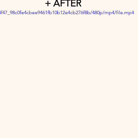
+ AFTER
264f47_98c0fe4cbee9461fb10b12e4cb276f8b/480p/mp4/file.mp4