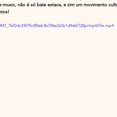
music, não é só bate estaca, e sim um movimento cultur
ptos!
264f47_7bf2dc33f79c4f0eb3b796e2d3c1d9a0/720p/mp4/file.mp4