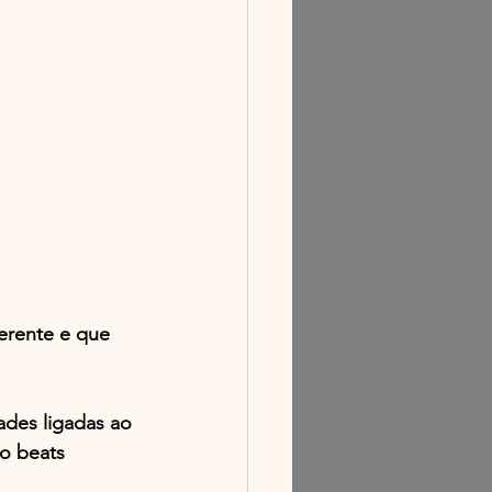
erente e que 
ades ligadas ao 
o beats 