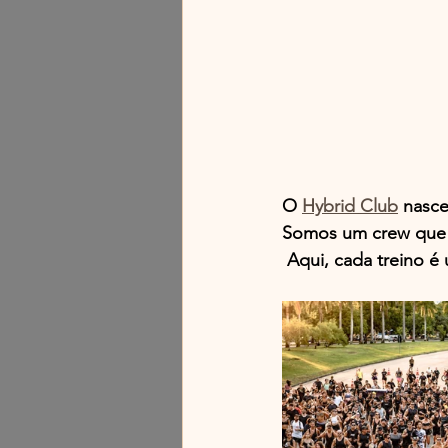
O 
Hybrid Club
 nasce
Somos um crew que va
 Aqui, cada treino é