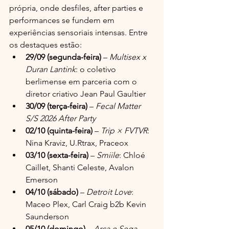
própria, onde desfiles, after parties e 
performances se fundem em 
experiências sensoriais intensas. Entre 
os destaques estão:
29/09 (segunda-feira)
 – 
Multisex x 
Duran Lantink
: o coletivo 
berlimense em parceria com o 
diretor criativo Jean Paul Gaultier
30/09 (terça-feira)
 – 
Fecal Matter 
S/S 2026 After Party
02/10 (quinta-feira)
 – 
Trip × FVTVR
: 
Nina Kraviz, U.Rtrax, Praceox
03/10 (sexta-feira)
 – 
Smiile
: Chloé 
Caillet, Shanti Celeste, Avalon 
Emerson
04/10 (sábado)
 – 
Detroit Love
: 
Maceo Plex, Carl Craig b2b Kevin 
Saunderson
05/10 (domingo)
 – 
Arca e Sega 