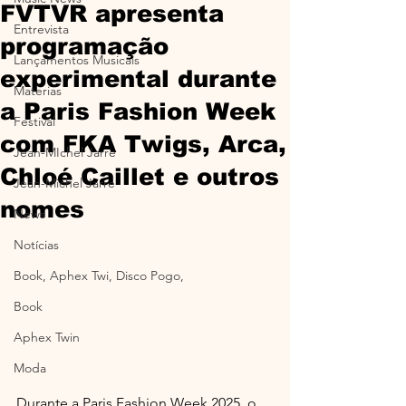
FVTVR apresenta
Entrevista
programação
Lançamentos Musicais
experimental durante
Materias
a Paris Fashion Week
Festival
com FKA Twigs, Arca,
Jean-MIchel Jarre
Chloé Caillet e outros
Jean-Michel Jarre
nomes
News
Notícias
Book, Aphex Twi, Disco Pogo,
Book
Aphex Twin
Moda
Durante a Paris Fashion Week 2025, o 