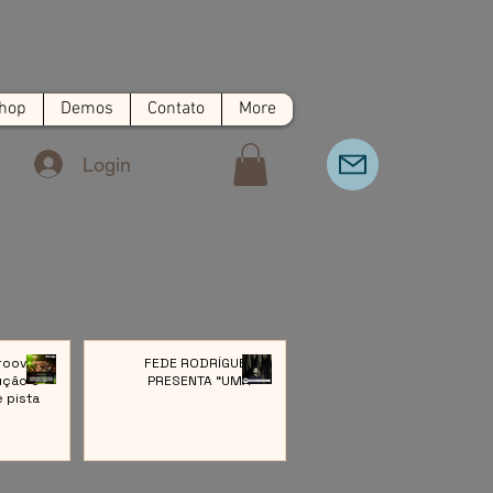
hop
Demos
Contato
More
Login
roove:
FEDE RODRÍGUEZ
ução e
PRESENTA “UMA”
e pista