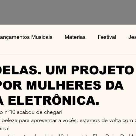
ançamentos Musicais
Materias
Festival
Je
s
Notícias
Book, Aphex Twi, Disco Pogo,
Bo
DELAS. UM PROJETO
POR MULHERES DA
 ELETRÔNICA.
ção nº10 acabou de chegar!
beleza para apresentar a vocês, estamos de volta com o
nica!