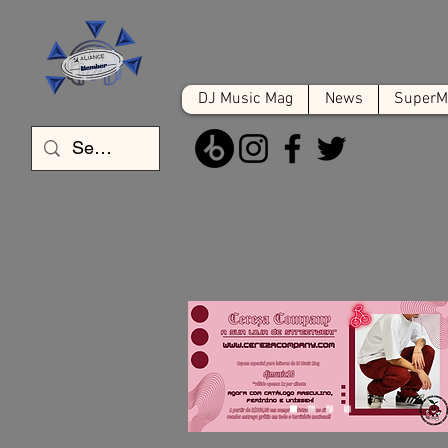
DJ Music Mag
News
SuperMa