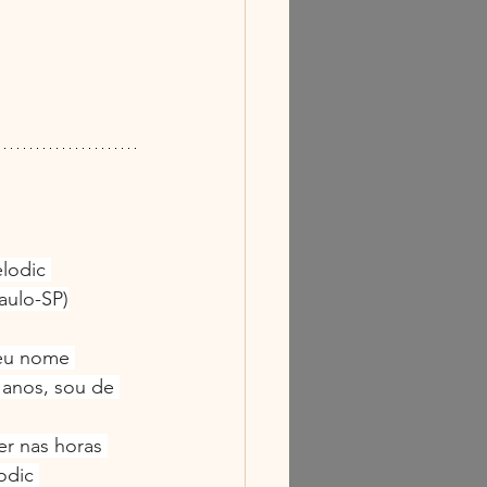
lodic 
aulo-SP)
eu nome 
 anos, sou de 
r nas horas 
odic 