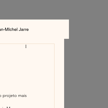
an-MIchel Jarre
ok
Aphex Twin
 projeto mais 