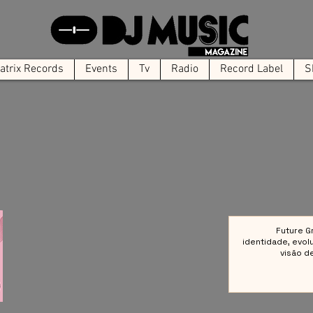
trix Records
Events
Tv
Radio
Record Label
S
Future G
identidade, evol
visão d