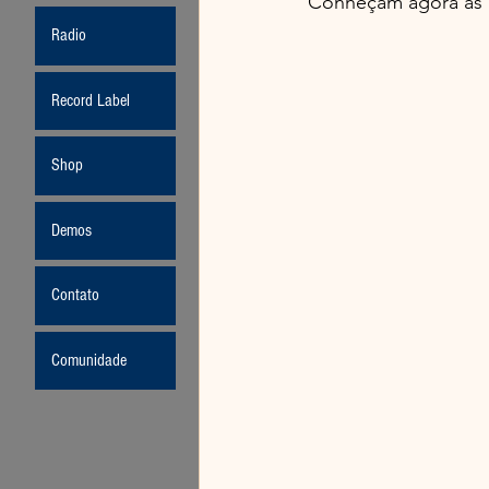
Conheçam agora as p
Radio
Record Label
Shop
Demos
Contato
Comunidade