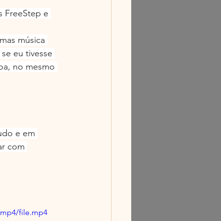
 FreeStep e 
umas música 
se eu tivesse 
boa, no mesmo 
tudo e em 
ar com 
/mp4/file.mp4