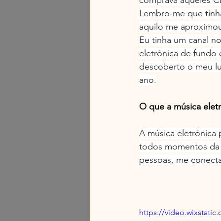
comprava aqueles CD
Lembro-me que tinh
aquilo me aproximou
Eu tinha um canal n
eletrônica de fundo 
descoberto o meu lug
ano.
O que a música elet
A música eletrônica
todos momentos da m
pessoas, me conect
https://video.wixstat