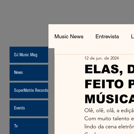
Music News
Entrevista
L
DJ Music Mag
12 de jun. de 2024
Jean-Michel Jarre
New
ELAS, 
News
FEITO 
Moda
SuperMatrix Records
MÚSICA
Events
Olê, olê, olâ, a edi
Com muito talento e 
Tv
lindo da cena eletrô