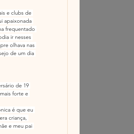
is e clubs de 
ui apaixonada 
ha frequentado 
dia ir nesses 
mpre olhava nas 
sejo de um dia 
rsário de 19 
mais forte e 
ônica é que eu 
ra criança, 
mãe e meu pai 