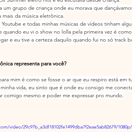
s Summer eletro hits e eu escutava desde criança.
a um grupo de criança onde eu morava que dançávamos
 mais da música eletrônica.
o Youtube e todas minhas músicas de vídeos tinham alg
e quando eu vi o show no lolla pela primeira vez é como 
ar e eu tive a certeza daquilo quando fui no só track 
rônica representa para você?
 para mim é como se fosse o ar que eu respiro está em 
inha vida, eu sinto que é onde eu consigo me conect
ar comigo mesmo e poder me expressar pro mundo.
ic.com/video/29c97b_a3df18102fe1499dba7f2eae5ab82679/1080p