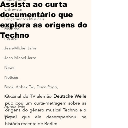
Assista ao curta
Entrevista
documentário que
Lançamentos Musicais
explora as origens do
Materias
Techno
Festival
Jean-MIchel Jarre
Jean-Michel Jarre
News
Notícias
Book, Aphex Twi, Disco Pogo,
O canal de TV alemão 
Deutsche Welle
Book
publicou um curta-metragem sobre as 
Aphex Twin
origens do gênero musical Techno e o 
Moda
papel que ele desempenhou na 
história recente de Berlim.