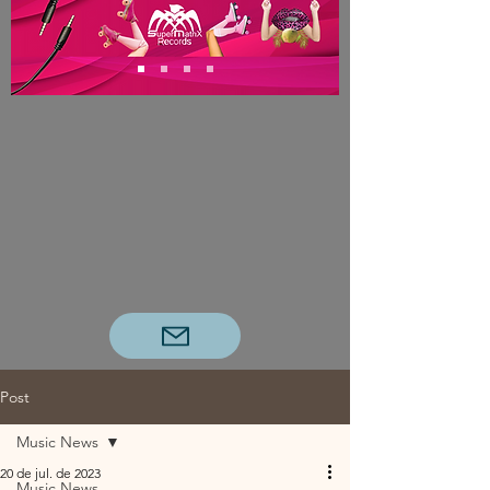
Post
Music News
20 de jul. de 2023
Music News