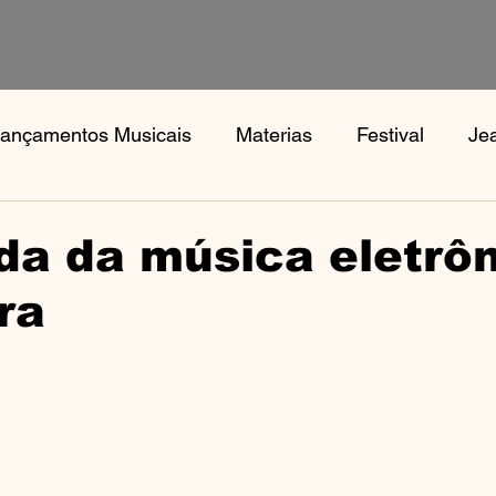
ançamentos Musicais
Materias
Festival
Je
s
Notícias
Book, Aphex Twi, Disco Pogo,
Bo
da da música eletrô
ra