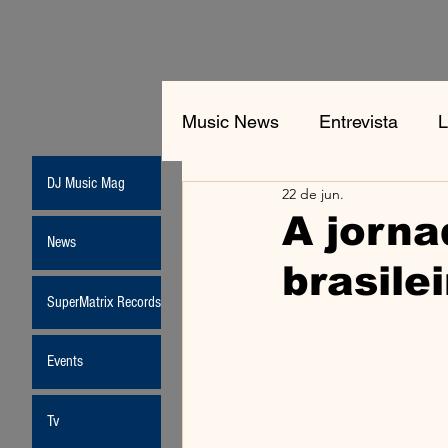
Music News
Entrevista
L
DJ Music Mag
22 de jun.
Jean-Michel Jarre
New
A jorna
News
brasilei
Moda
SuperMatrix Records
Events
Tv