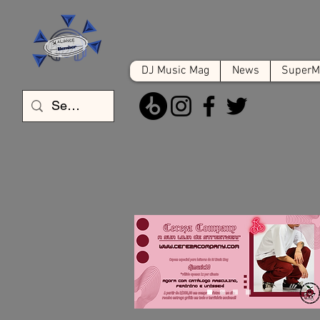
DJ Music Mag
News
SuperMa