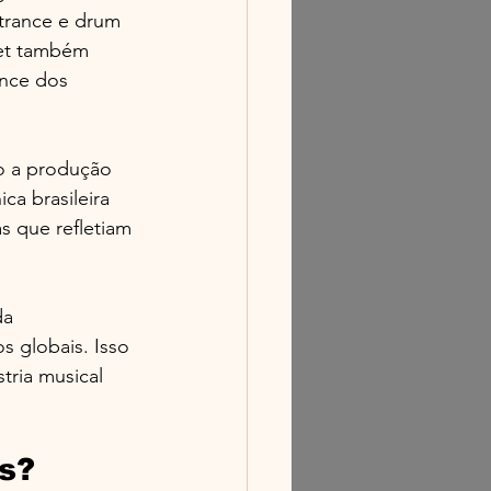
 trance e drum 
net também 
ance dos 
o a produção 
ca brasileira 
s que refletiam 
da 
s globais. Isso 
tria musical 
as?