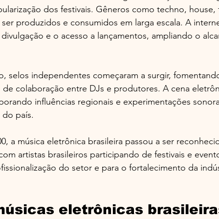
pularização dos festivais. Gêneros como techno, house,
 ser produzidos e consumidos em larga escala. A inter
a divulgação e o acesso a lançamentos, ampliando o alc
o, selos independentes começaram a surgir, fomentand
s de colaboração entre DJs e produtores. A cena eletrôni
orporando influências regionais e experimentações sonora
l do país.
0, a música eletrônica brasileira passou a ser reconheci
om artistas brasileiros participando de festivais e evento
fissionalização do setor e para o fortalecimento da indús
úsicas eletrônicas brasileir