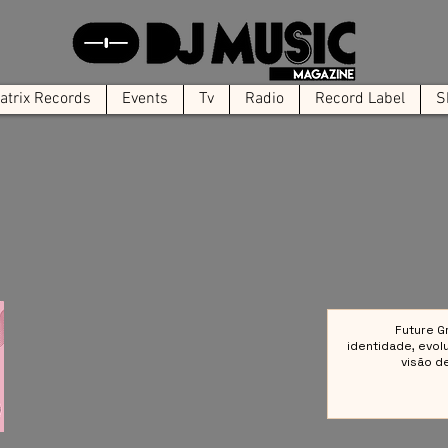
trix Records
Events
Tv
Radio
Record Label
S
Future G
identidade, evol
visão d