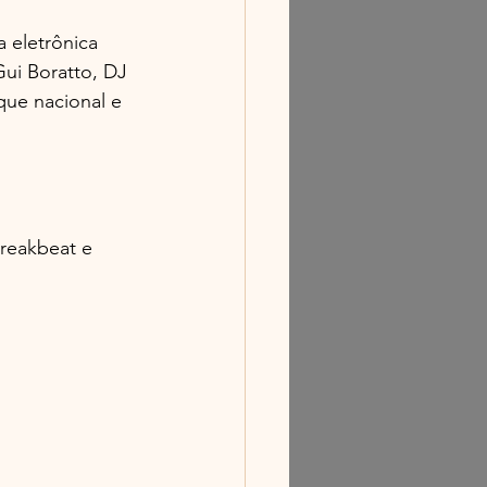
 eletrônica 
Gui Boratto, DJ 
ue nacional e 
breakbeat e 