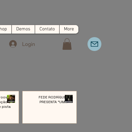
hop
Demos
Contato
More
Login
roove:
FEDE RODRÍGUEZ
ução e
PRESENTA “UMA”
e pista