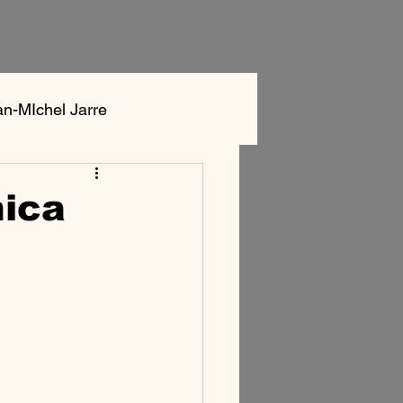
an-MIchel Jarre
ok
Aphex Twin
nica