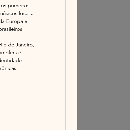
 os primeiros 
úsicos locais. 
 da Europa e 
rasileiros.
io de Janeiro, 
amplers e 
dentidade 
rônicas.