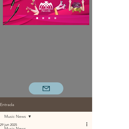
Entrada
Music News
29 jun 2025
Music News