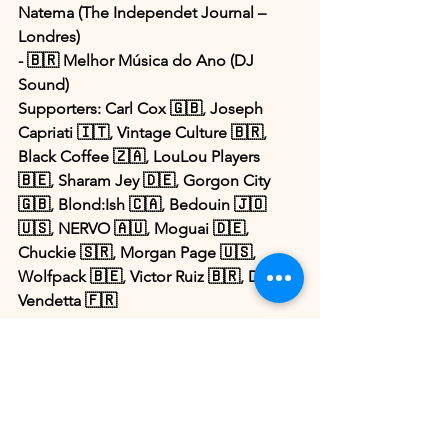
Natema (The Independet Journal – 
Londres)
- 🇧🇷 Melhor Música do Ano (DJ 
Sound)
Supporters: Carl Cox 🇬🇧, Joseph 
Capriati 🇮🇹, Vintage Culture 🇧🇷, 
Black Coffee 🇿🇦, LouLou Players 
🇧🇪, Sharam Jey 🇩🇪, Gorgon City 
🇬🇧, Blond:Ish 🇨🇦, Bedouin 🇯🇴 
🇺🇸, NERVO 🇦🇺, Moguai 🇩🇪, 
Chuckie 🇸🇷, Morgan Page 🇺🇸, 
Wolfpack 🇧🇪, Victor Ruiz 🇧🇷, Davide 
Vendetta 🇫🇷
🎥 Todas as aulas serão transmitidas 
online, gratuitamente, e sempre às 19h.
🧠 Se você sente que nasceu pra isso 
— pra criar, pra se expressar, pra tocar 