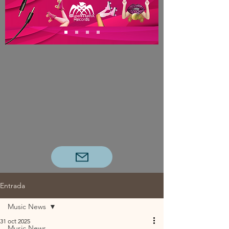
Entrada
Music News
31 oct 2025
Music News