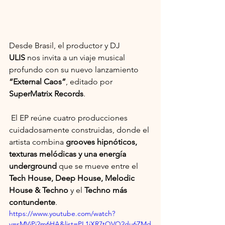
Desde Brasil, el productor y DJ 
ULIS
 nos invita a un viaje musical 
profundo con su nuevo lanzamiento 
“External Caos”
, editado por 
SuperMatrix Records
.
 El EP reúne cuatro producciones 
cuidadosamente construidas, donde el 
artista combina 
grooves hipnóticos, 
texturas melódicas y una energía 
underground
 que se mueve entre el 
Tech House, Deep House, Melodic 
House & Techno
 y el 
Techno más 
contundente
.
https://www.youtube.com/watch?
v=sMVjPi2m6HA&list=PL1iXR7tQVQ2du6ZMd