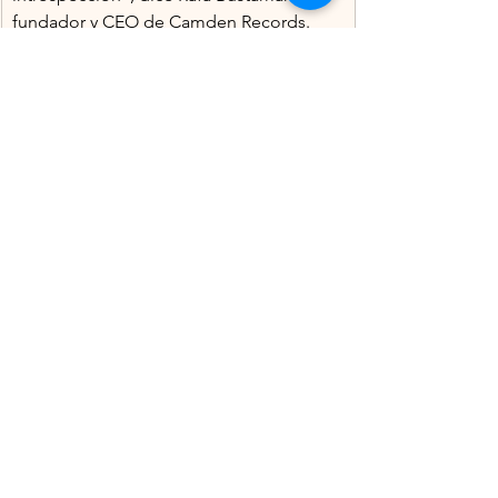
fundador y CEO de Camden Records.
"Realmente me encanta la forma en que 
Mascha integra el trabajo respiratorio 
con la música electrónica; es realmente 
único", agrega Mario García, director 
administrativo de Camden Records.
Mascha misma afirma: "Con 'Breathe', 
quería crear una experiencia auditiva que 
reflejara los efectos calmantes y curativos 
del trabajo respiratorio, proporcionando 
a los oyentes una sensación de paz y 
renovación".